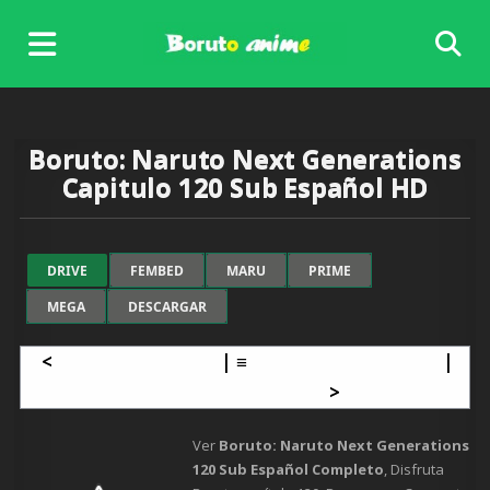
Skip
to
content
Boruto: Naruto Next Generations
Capitulo 120 Sub Español HD
DRIVE
FEMBED
MARU
PRIME
MEGA
DESCARGAR
<
Capítulo anterior
| ≡
Listado de capítulos
|
Siguiente capítulo
>
Ver
Boruto: Naruto Next Generations
120 Sub Español Completo
, Disfruta