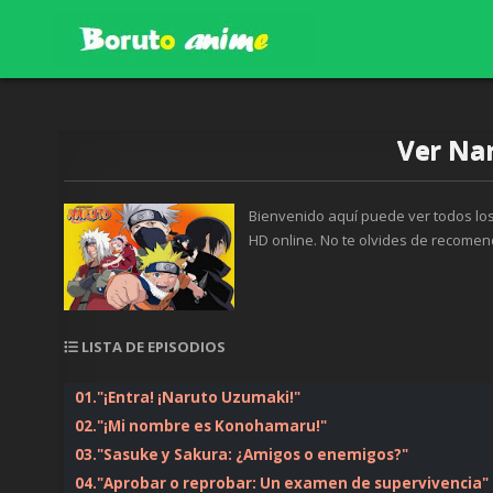
Skip
to
content
BORUTOANIME.ONLINE
Ver Nar
Bienvenido aquí puede ver todos los
HD online. No te olvides de recomen
LISTA DE EPISODIOS
01."¡Entra! ¡Naruto Uzumaki!"
02."¡Mi nombre es Konohamaru!"
03."Sasuke y Sakura: ¿Amigos o enemigos?"
04."Aprobar o reprobar: Un examen de supervivencia"