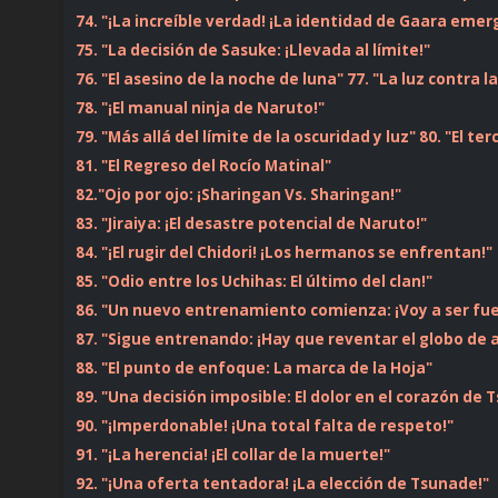
74. "¡La increíble verdad! ¡La identidad de Gaara emer
75. "La decisión de Sasuke: ¡Llevada al límite!"
76. "El asesino de la noche de luna"
77. "La luz contra 
78. "¡El manual ninja de Naruto!"
79. "Más allá del límite de la oscuridad y luz"
80. "El te
81. "El Regreso del Rocío Matinal"
82."Ojo por ojo: ¡Sharingan Vs. Sharingan!"
83. "Jiraiya: ¡El desastre potencial de Naruto!"
84. "¡El rugir del Chidori! ¡Los hermanos se enfrentan!"
85. "Odio entre los Uchihas: El último del clan!"
86. "Un nuevo entrenamiento comienza: ¡Voy a ser fue
87. "Sigue entrenando: ¡Hay que reventar el globo de 
88. "El punto de enfoque: La marca de la Hoja"
89. "Una decisión imposible: El dolor en el corazón de
90. "¡Imperdonable! ¡Una total falta de respeto!"
91. "¡La herencia! ¡El collar de la muerte!"
92. "¡Una oferta tentadora! ¡La elección de Tsunade!"