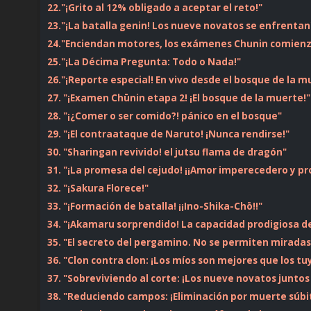
22."¡Grito al 12% obligado a aceptar el reto!"
23."¡La batalla genin! Los nueve novatos se enfrentan
24."Enciendan motores, los exámenes Chunin comien
25."¡La Décima Pregunta: Todo o Nada!"
26."¡Reporte especial! En vivo desde el bosque de la m
27. "¡Examen Chūnin etapa 2! ¡El bosque de la muerte!"
28. "¡¿Comer o ser comido?! pánico en el bosque"
29. "¡El contraataque de Naruto! ¡Nunca rendirse!"
30. "Sharingan revivido! el jutsu flama de dragón"
31. "¡La promesa del cejudo! ¡¡Amor imperecedero y pr
32. "¡Sakura Florece!"
33. "¡Formación de batalla! ¡¡Ino-Shika-Chō!!"
34. "¡Akamaru sorprendido! La capacidad prodigiosa d
35. "El secreto del pergamino. No se permiten miradas
36. "Clon contra clon: ¡Los míos son mejores que los tu
37. "Sobreviviendo al corte: ¡Los nueve novatos juntos
38. "Reduciendo campos: ¡Eliminación por muerte súbi