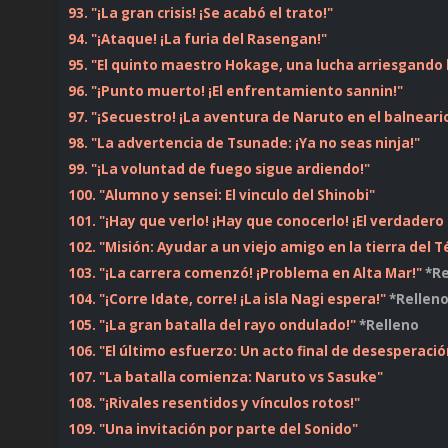
93. "¡La gran crisis! ¡Se acabó el trato!"
94. "¡Ataque! ¡La furia del Rasengan!"
95. "El quinto maestro Hokage, una lucha arriesgando 
96. "¡Punto muerto! ¡El enfrentamiento sannin!"
97. "¡Secuestro! ¡La aventura de Naruto en el balneari
98. "La advertencia de Tsunade: ¡Ya no seas ninja!"
99. "¡La voluntad de fuego sigue ardiendo!"
100. "Alumno y sensei: El vinculo del Shinobi"
101. "¡Hay que verlo! ¡Hay que conocerlo! ¡El verdadero
102. "Misión: Ayudar a un viejo amigo en la tierra del T
103. "¡La carrera comenzó! ¡Problema en Alta Mar!"
*Re
104. "¡Corre Idate, corre! ¡La isla Nagi espera!"
*Rellen
105. "¡La gran batalla del rayo ondulado!"
*Relleno
106. "El último esfuerzo: Un acto final de desesperació
107. "La batalla comienza: Naruto vs Sasuke"
108. "¡Rivales resentidos y vínculos rotos!"
109. "Una invitación por parte del Sonido"