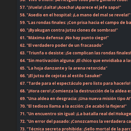
57. "¡Vuela! ¡Salta! ¡Acecha! ¡Aparece el jefe sapo!"
58. "Asedio en el hospital: ¡La mano del mal se revela!"
59. "Las rondas finales: ¡Con prisa hacia el campo de ba
60. "¡Byakugan contra jutsu clones de sombras!"
61. "Máxima defensa: ¡No hay punto ciego!"
62. "El verdadero poder de un fracasado"
63. "Triunfa o desiste: ¡Se complican las rondas finales
64. "Sin motivación alguna: ¡El chico que envidiaba a la
65. "La hoja danzante y la arena retorcida"
66. "¡El jutsu de cejotas al estilo Sasuke!"
67. "Tarde para el espectáculo pero listo para hacerlo!
68. "¡Hora cero! ¡Comienza la destrucción de la aldea e
69. "Una aldea en desgracia: ¡Una nueva misión tipo A!
70. "El tedioso llama a la acción: ¡Se acabó la flojera!"
71. "Un encuentro sin igual: ¡La batalla real del Hokage
72. "Un error del pasado: ¡Conozcamos la verdadera ca
73. "Técnica secreta prohibida: ¡Sello mortal de la parc