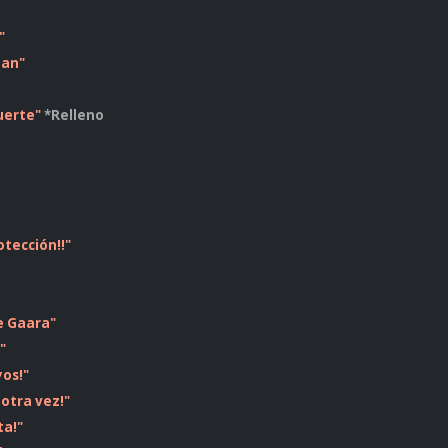
"
zan"
uerte"
*Relleno
otección!!"
e Gaara"
"
yos!"
 otra vez!"
ta!"