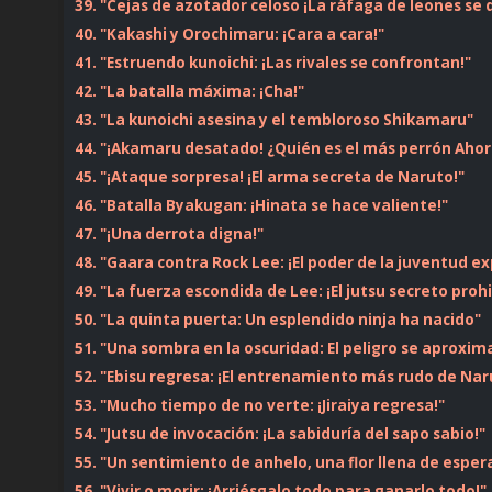
39. "Cejas de azotador celoso ¡La ráfaga de leones se 
40. "Kakashi y Orochimaru: ¡Cara a cara!"
41. "Estruendo kunoichi: ¡Las rivales se confrontan!"
42. "La batalla máxima: ¡Cha!"
43. "La kunoichi asesina y el tembloroso Shikamaru"
44. "¡Akamaru desatado! ¿Quién es el más perrón Ahor
45. "¡Ataque sorpresa! ¡El arma secreta de Naruto!"
46. "Batalla Byakugan: ¡Hinata se hace valiente!"
47. "¡Una derrota digna!"
48. "Gaara contra Rock Lee: ¡El poder de la juventud ex
49. "La fuerza escondida de Lee: ¡El jutsu secreto proh
50. "La quinta puerta: Un esplendido ninja ha nacido"
51. "Una sombra en la oscuridad: El peligro se aproxim
52. "Ebisu regresa: ¡El entrenamiento más rudo de Nar
53. "Mucho tiempo de no verte: ¡Jiraiya regresa!"
54. "Jutsu de invocación: ¡La sabiduría del sapo sabio!"
55. "Un sentimiento de anhelo, una flor llena de espe
56. "Vivir o morir: ¡Arriésgalo todo para ganarlo todo!"