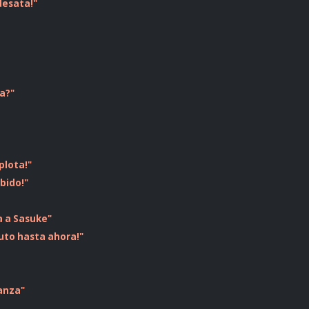
desata!"
a?"
plota!"
ibido!"
a a Sasuke"
uto hasta ahora!"
ranza"