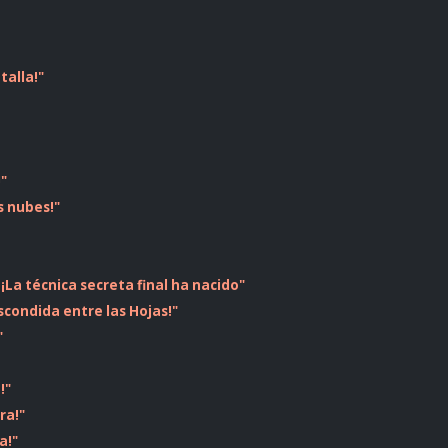
talla!"
!"
s nubes!"
 ¡La técnica secreta final ha nacido"
scondida entre las Hojas!"
"
!"
ra!"
a!"