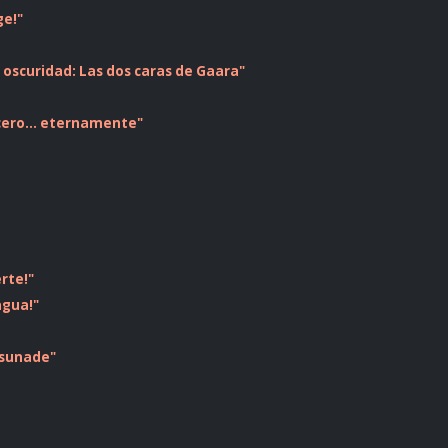
ge!"
la oscuridad: Las dos caras de Gaara"
rcero... eternamente"
rte!"
agua!"
 Tsunade"