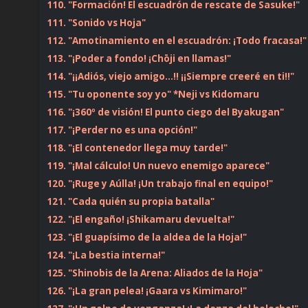
110. "Formación! El escuadrón de rescate de Sasuke!
"
111. "Sonido vs Hoja"
112. "Amotinamiento en el escuadrón: ¡Todo fracasa!"
113. "¡Poder a fondo! ¡Chōji en llamas!"
114. "¡¡Adiós, viejo amigo...!! ¡¡Siempre creeré en ti!!"
115. "Tu oponente soy yo" *Neji vs Kidomaru
116. "¡360º de visión! El punto ciego del Byakugan"
117. "¡Perder no es una opción!"
118. "¡El contenedor llega muy tarde!"
119. "¡Mal cálculo! Un nuevo enemigo aparece"
120. "¡Ruge y Aúlla! ¡Un trabajo final en equipo!"
121. "Cada quién su propia batalla"
122. "¡El engaño! ¡Shikamaru devuelta!"
123. "¡El guapísimo de la aldea de la Hoja!"
124. "¡La bestia interna!"
125. "Shinobis de la Arena: Aliados de la Hoja"
126. "¡La gran pelea! ¡Gaara vs Kimimaro!"