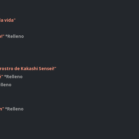
la vida"
o!"
*Relleno
 rostro de Kakashi Sensei!"
é"
*Relleno
lleno
o
n"
*Relleno