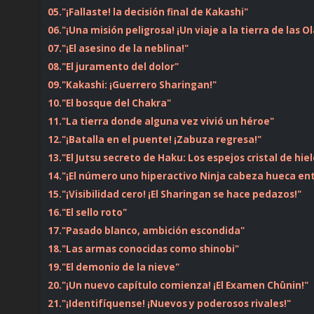
05."¡Fallaste! la decisión final de Kakashi"
06."¡Una misión peligrosa! ¡Un viaje a la tierra de las Ol
07."¡El asesino de la neblina!"
08."El juramento del dolor"
09."Kakashi: ¡Guerrero Sharingan!"
10."El bosque del Chakra"
11."La tierra donde alguna vez vivió un héroe"
12."¡Batalla en el puente! ¡Zabuza regresa!"
13."El Jutsu secreto de Haku: Los espejos cristal de hiel
14."¡El número uno hiperactivo Ninja cabeza hueca entr
15."¡Visibilidad cero! ¡El Sharingan se hace pedazos!"
16."El sello roto"
17."Pasado blanco, ambición escondida"
18."Las armas conocidas como shinobi"
19."El demonio de la nieve"
20."¡Un nuevo capítulo comienza! ¡El Examen Chūnin!"
21."¡Identifíquense! ¡Nuevos y poderosos rivales!"