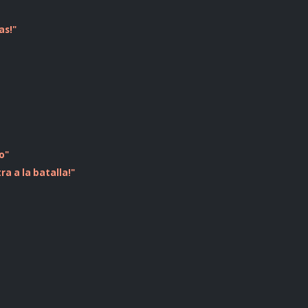
as!"
o"
a a la batalla!"