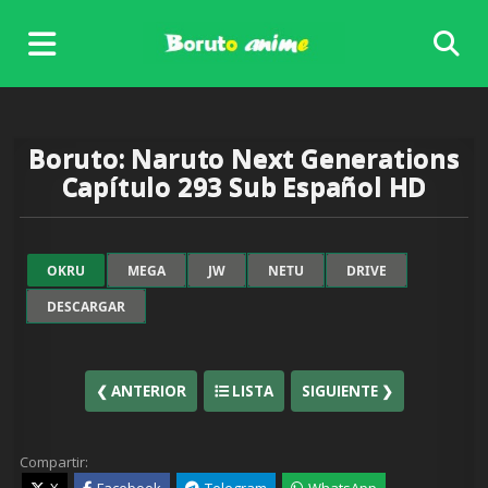
Skip
to
content
Boruto: Naruto Next Generations
Capítulo 293 Sub Español HD
Ver
Boruto: Naruto Next
OKRU
MEGA
JW
NETU
DRIVE
Generations Capítulo 293 Sub
Español
completo online, disfruta
DESCARGAR
de Boruto capítulo 293 sub español
en excelente calidad HD. Comparte
Boruto anime 293 en en las redes sociales.
❮ ANTERIOR
LISTA
SIGUIENTE ❯
Compartir: