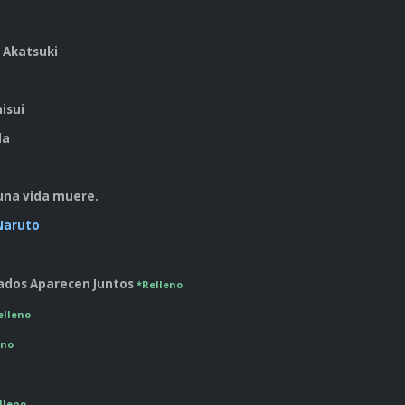
e Akatsuki
hisui
da
 una vida muere.
 Naruto
liados Aparecen Juntos
*Relleno
elleno
eno
lleno