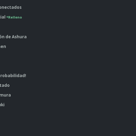
conectados
cial
*Relleno
ión de Ashura
men
probabilidad!
ntado
amura
uki