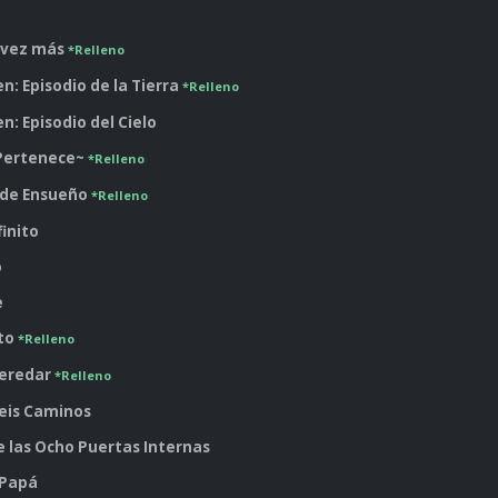
a vez más
*Relleno
en: Episodio de la Tierra
*Relleno
en: Episodio del Cielo
 Pertenece~
*Relleno
o de Ensueño
*Relleno
finito
o
e
uto
*Relleno
Heredar
*Relleno
 Seis Caminos
e las Ocho Puertas Internas
 Papá