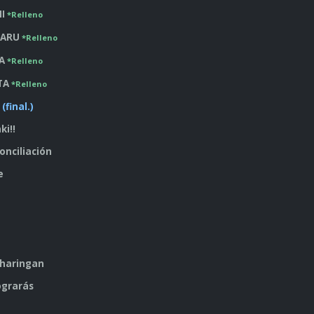
HI
*Relleno
MARU
*Relleno
RA
*Relleno
ATA
*Relleno
final.)
ki!!
econciliación
e
a
Sharingan
lograrás