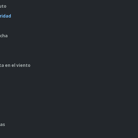
uto
uridad
echa
ta en el viento
as