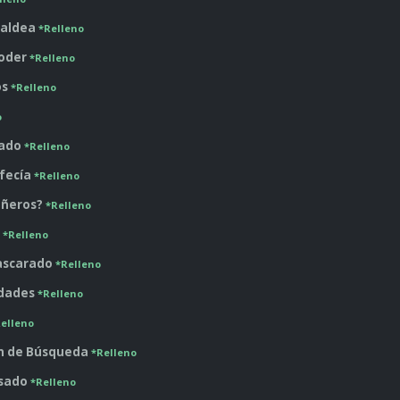
a aldea
*Relleno
poder
*Relleno
os
*Relleno
o
lado
*Relleno
ofecía
*Relleno
añeros?
*Relleno
o
*Relleno
ascarado
*Relleno
idades
*Relleno
elleno
ión de Búsqueda
*Relleno
asado
*Relleno