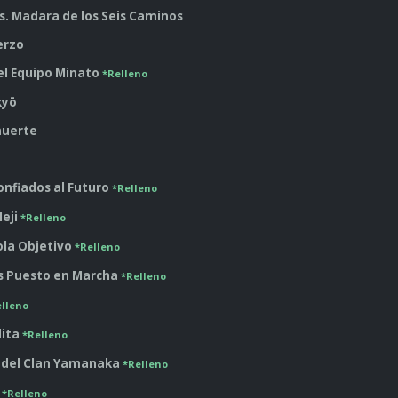
vs. Madara de los Seis Caminos
erzo
el Equipo Minato
*Relleno
kyō
 muerte
onfiados al Futuro
*Relleno
Neji
*Relleno
Cola Objetivo
*Relleno
 es Puesto en Marcha
*Relleno
elleno
dita
*Relleno
to del Clan Yamanaka
*Relleno
r
*Relleno