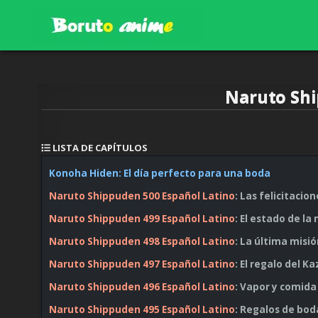
Skip
to
content
BORUTOANIME.ONLINE
Naruto Shi
LISTA DE CAPÍTULOS
Konoha Hiden: El día perfecto para una boda
Naruto Shippuden 500 Español Latino
: Las felicitacio
Naruto Shippuden 499 Español Latino
: El estado de la
Naruto Shippuden 498 Español Latino
: La última misi
Naruto Shippuden 497 Español Latino
: El regalo del 
Naruto Shippuden 496 Español Latino
: Vapor y comida
Naruto Shippuden 495 Español Latino
: Regalos de bod