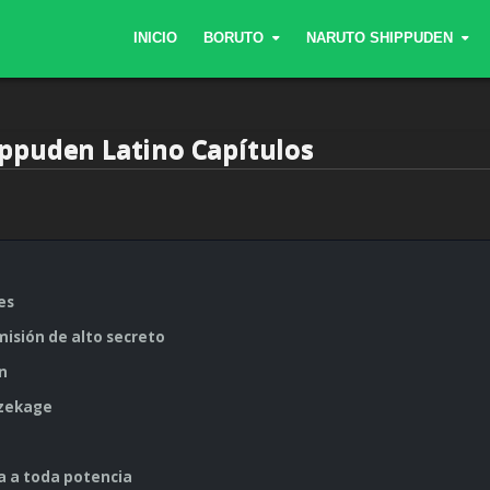
INICIO
BORUTO
NARUTO SHIPPUDEN
ppuden Latino Capítulos
nes
 misión de alto secreto
ón
Kazekage
a a toda potencia