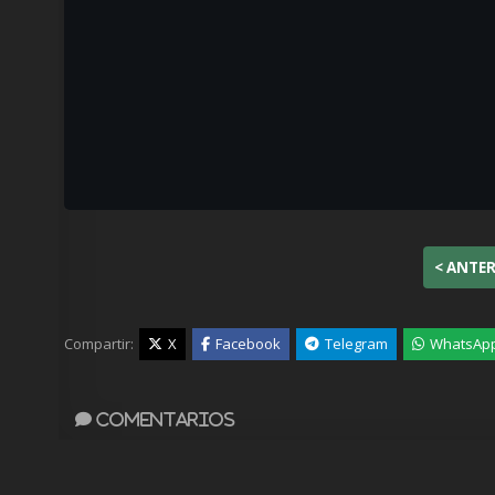
< ANTE
Compartir:
X
Facebook
Telegram
WhatsAp
Comentarios