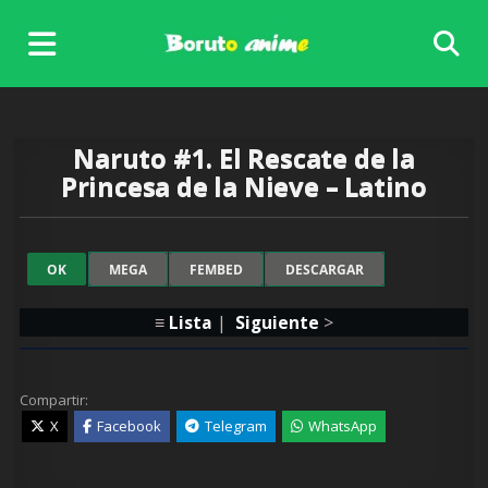
Skip
to
content
Naruto #1. El Rescate de la
Princesa de la Nieve – Latino
OK
MEGA
FEMBED
DESCARGAR
≡
Lista
|
Siguiente
>
Compartir:
X
Facebook
Telegram
WhatsApp