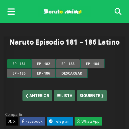
Skip
to
content
Naruto Episodio 181 – 186 Latino
EP - 181
EP - 182
EP - 183
EP - 184
EP - 185
EP - 186
DESCARGAR
❮ ANTERIOR
LISTA
SIGUIENTE ❯
Compartir:
X
Facebook
Telegram
WhatsApp