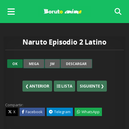
Skip
to
content
Naruto Episodio 2 Latino
OK
MEGA
JW
DESCARGAR
❮ ANTERIOR
LISTA
SIGUIENTE ❯
Compartir:
X
Facebook
Telegram
WhatsApp