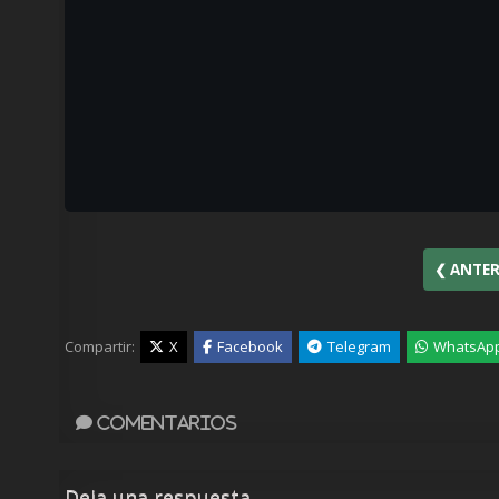
❮ ANTER
Compartir:
X
Facebook
Telegram
WhatsAp
Comentarios
Deja una respuesta