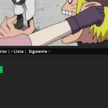
rior
| ≡
Lista
|
Siguiente
>
p