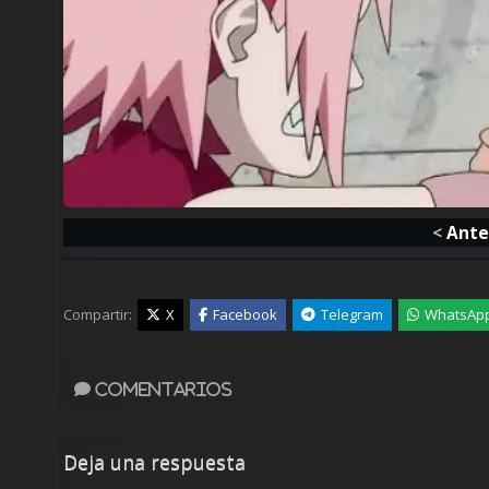
<
Ante
Compartir:
X
Facebook
Telegram
WhatsAp
Comentarios
Deja una respuesta