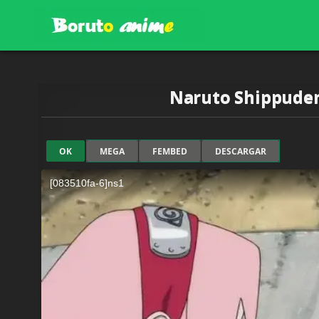
Skip
to
content
BORUTOANIME.ONLINE
Naruto Shippuden
OK
MEGA
FEMBED
DESCARGAR