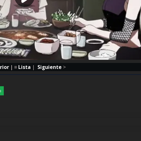
rior
| ≡
Lista
|
Siguiente
>
p