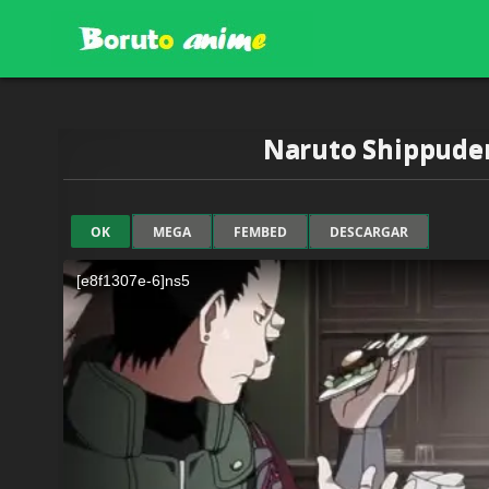
Skip
to
content
BORUTOANIME.ONLINE
Naruto Shippuden 
OK
MEGA
FEMBED
DESCARGAR