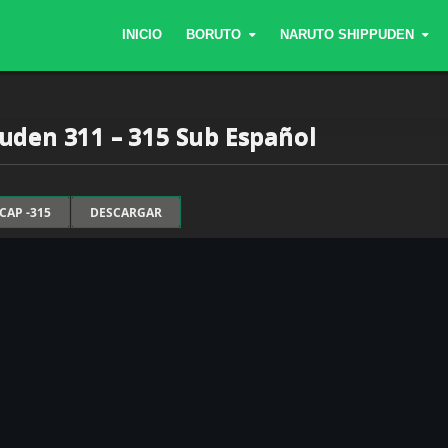
INICIO
BORUTO
NARUTO SHIPPUDEN
uden 311 – 315 Sub Español
CAP -315
DESCARGAR