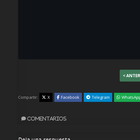
< ANTE
Compartir:
X
Facebook
Telegram
WhatsAp
Comentarios
Deja una respuesta