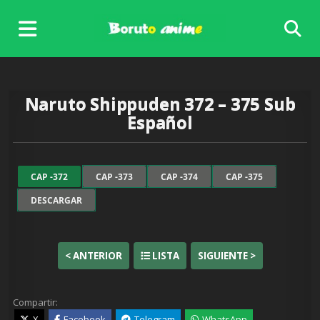
Skip
to
content
Naruto Shippuden 372 – 375 Sub
Español
CAP -372
CAP -373
CAP -374
CAP -375
DESCARGAR
< ANTERIOR
LISTA
SIGUIENTE >
Compartir:
X
Facebook
Telegram
WhatsApp