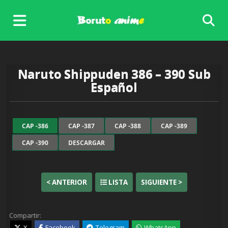
Skip
to
content
Naruto Shippuden 386 – 390 Sub
Español
CAP -386
CAP -387
CAP -388
CAP -389
CAP -390
DESCARGAR
< ANTERIOR
LISTA
SIGUIENTE >
Compartir:
X
Facebook
Telegram
WhatsApp