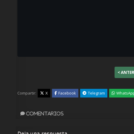
< ANTE
Compartir:
X
Facebook
Telegram
WhatsAp
Comentarios
Deja una respuesta