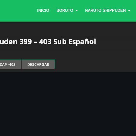
INICIO
BORUTO
NARUTO SHIPPUDEN
uden 399 – 403 Sub Español
CAP -403
DESCARGAR