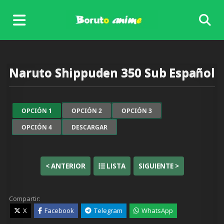
Skip
to
content
Naruto Shippuden 350 Sub Español
OPCIÓN 1
OPCIÓN 2
OPCIÓN 3
OPCIÓN 4
DESCARGAR
< ANTERIOR
LISTA
SIGUIENTE >
Compartir:
X
Facebook
Telegram
WhatsApp