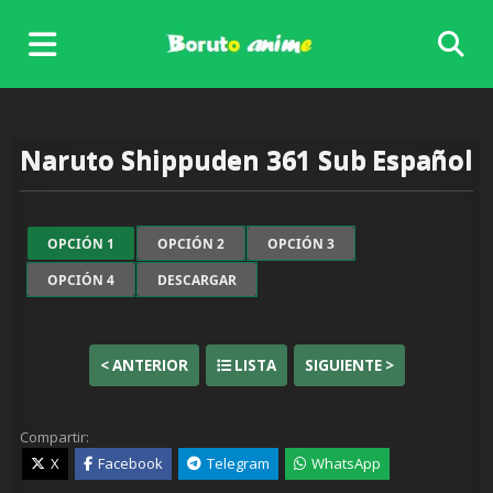
Skip
to
content
Naruto Shippuden 361 Sub Español
OPCIÓN 1
OPCIÓN 2
OPCIÓN 3
OPCIÓN 4
DESCARGAR
< ANTERIOR
LISTA
SIGUIENTE >
Compartir:
X
Facebook
Telegram
WhatsApp