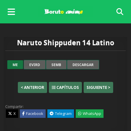
Skip
to
content
Naruto Shippuden 14 Latino
ME
EVIRD
SEMB
DESCARGAR
< ANTERIOR
CAPÍTULOS
SIGUIENTE >
Compartir:
X
Facebook
Telegram
WhatsApp