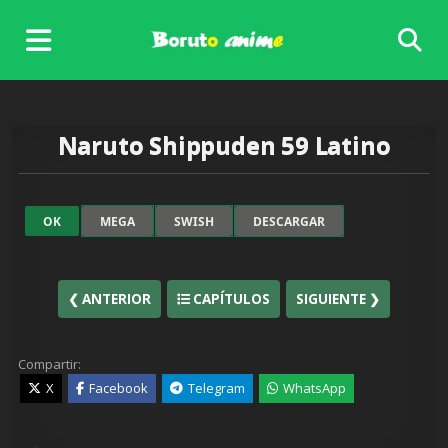
Skip
to
content
Naruto Shippuden 59 Latino
OK
MEGA
SWISH
DESCARGAR
❮ ANTERIOR
CAPÍTULOS
SIGUIENTE ❯
Compartir:
X
Facebook
Telegram
WhatsApp