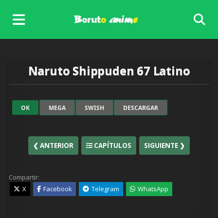
Skip
to
content
Naruto Shippuden 67 Latino
OK
MEGA
SWISH
DESCARGAR
❮ ANTERIOR
CAPÍTULOS
SIGUIENTE ❯
Compartir:
X
Facebook
Telegram
WhatsApp