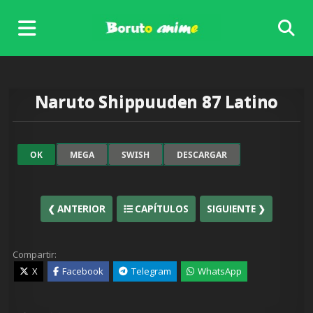
Skip
to
content
Naruto Shippuuden 87 Latino
OK
MEGA
SWISH
DESCARGAR
❮ ANTERIOR
CAPÍTULOS
SIGUIENTE ❯
Compartir:
X
Facebook
Telegram
WhatsApp