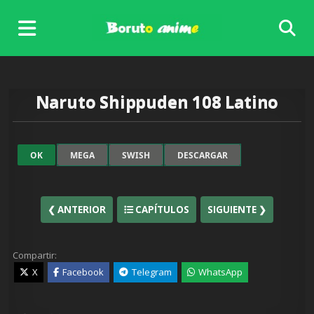
Skip
to
content
Naruto Shippuden 108 Latino
OK
MEGA
SWISH
DESCARGAR
❮ ANTERIOR
CAPÍTULOS
SIGUIENTE ❯
Compartir:
X
Facebook
Telegram
WhatsApp