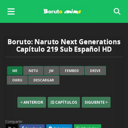
Skip
to
content
Boruto: Naruto Next Generations
Capítulo 219 Sub Español HD
ME
NETU
JW
FEMBED
DRIVE
OKRU
DESCARGAR
< ANTERIOR
CAPÍTULOS
SIGUIENTE >
Ver
Boruto: Naruto Next
Generations Capítulo 219 Sub
Compartir:
Español
completo online, disfruta