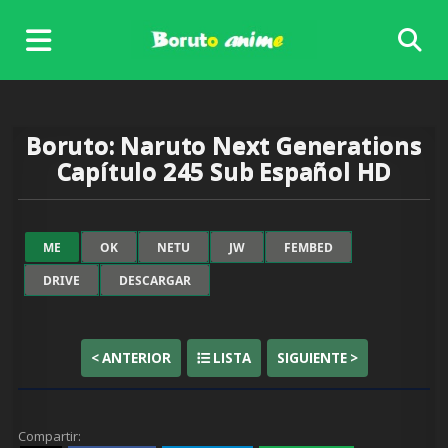
Skip
to
content
Boruto: Naruto Next Generations
Capítulo 245 Sub Español HD
ME
OK
NETU
JW
FEMBED
DRIVE
DESCARGAR
< ANTERIOR
LISTA
SIGUIENTE >
Ver
Boruto: Naruto Next
Generations Capítulo 245 Sub
Compartir:
Español
completo online, disfruta