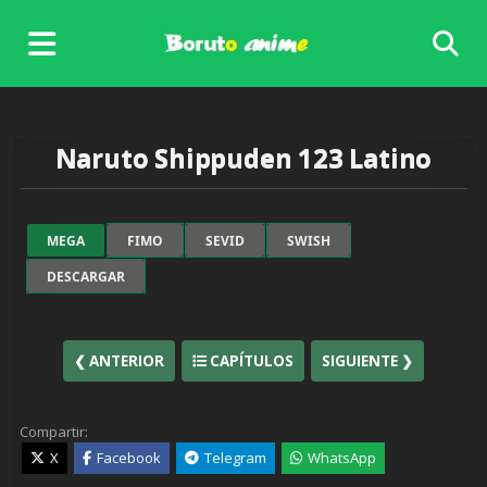
Skip
to
content
Naruto Shippuden 123 Latino
MEGA
FIMO
SEVID
SWISH
DESCARGAR
❮ ANTERIOR
CAPÍTULOS
SIGUIENTE ❯
Compartir:
X
Facebook
Telegram
WhatsApp