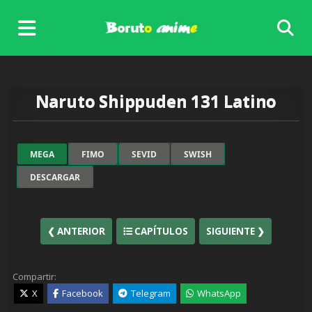
Skip
to
content
Naruto Shippuden 131 Latino
MEGA
FIMO
SEVID
SWISH
DESCARGAR
❮ ANTERIOR
CAPÍTULOS
SIGUIENTE ❯
Compartir:
X
Facebook
Telegram
WhatsApp