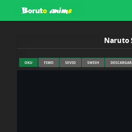
Skip
to
content
BORUTOANIME.ONLINE
Naruto 
OKU
FIMO
SEVID
SWISH
DESCARGAR