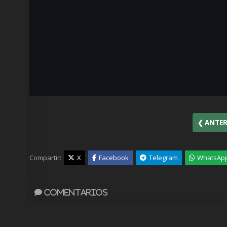
❮ ANTER
Compartir:
X
Facebook
Telegram
WhatsAp
Comentarios