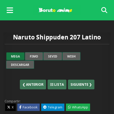
Skip
to
content
Naruto Shippuden 207 Latino
MEGA
FIMO
SEVID
WISH
DESCARGAR
❮ ANTERIOR
LISTA
SIGUIENTE ❯
Compartir:
X
Facebook
Telegram
WhatsApp