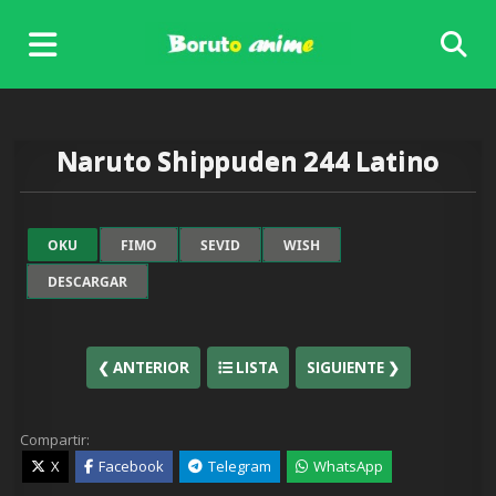
Skip
to
content
Naruto Shippuden 244 Latino
OKU
FIMO
SEVID
WISH
DESCARGAR
❮ ANTERIOR
LISTA
SIGUIENTE ❯
Compartir:
X
Facebook
Telegram
WhatsApp