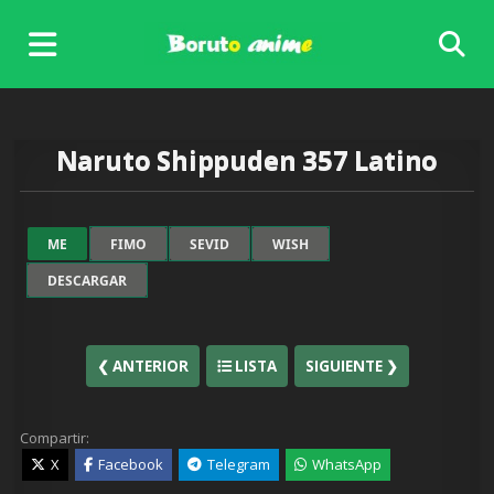
Skip
to
content
Naruto Shippuden 357 Latino
ME
FIMO
SEVID
WISH
DESCARGAR
❮ ANTERIOR
LISTA
SIGUIENTE ❯
Compartir:
X
Facebook
Telegram
WhatsApp