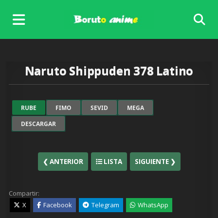
Skip
to
content
Naruto Shippuden 378 Latino
RUBE
FIMO
SEVID
MEGA
DESCARGAR
❮ ANTERIOR
LISTA
SIGUIENTE ❯
Compartir:
X
Facebook
Telegram
WhatsApp