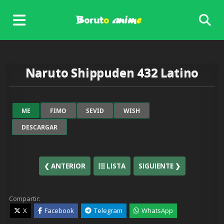
Skip
to
content
Naruto Shippuden 432 Latino
ME
FIMO
SEVID
WISH
DESCARGAR
❮ ANTERIOR
LISTA
SIGUIENTE ❯
Compartir:
X
Facebook
Telegram
WhatsApp