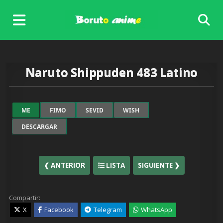
Skip
to
content
Naruto Shippuden 483 Latino
ME
FIMO
SEVID
WISH
DESCARGAR
❮ ANTERIOR
LISTA
SIGUIENTE ❯
Compartir:
X
Facebook
Telegram
WhatsApp