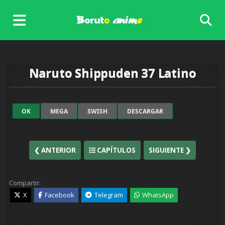
Skip
to
content
Naruto Shippuden 37 Latino
OK
MEGA
SWISH
DESCARGAR
❮ ANTERIOR
CAPÍTULOS
SIGUIENTE ❯
Compartir:
X
Facebook
Telegram
WhatsApp